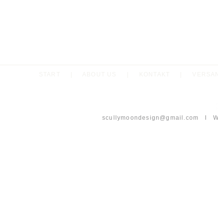
SC
START
|
ABOUT US
|
KONTAKT
|
VERSA
scullymoondesign@gmail.com
I Wh