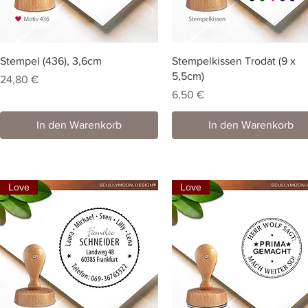
Stempel (436), 3,6cm
Stempelkissen Trodat (9 x
5,5cm)
Preis
24,80 €
Preis
6,50 €
In den Warenkorb
In den Warenkorb
Love
Love