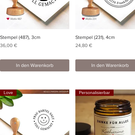
Stempel (487), 3cm
Stempel (231), 4cm
Preis
Preis
36,00 €
24,80 €
In den Warenkorb
In den Warenkorb
Love
Personalisierbar