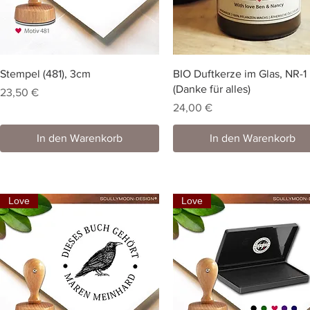
Stempel (481), 3cm
BIO Duftkerze im Glas, NR-1
(Danke für alles)
Preis
23,50 €
Preis
24,00 €
In den Warenkorb
In den Warenkorb
Love
Love