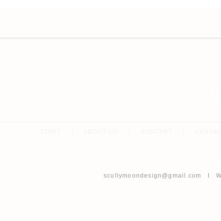
SC
START
|
ABOUT US
|
KONTAKT
|
VERSA
scullymoondesign@gmail.com
I Wh