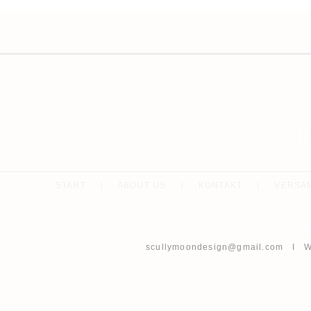
SC
START
|
ABOUT US
|
KONTAKT
|
VERSA
scullymoondesign@gmail.com
I Wh