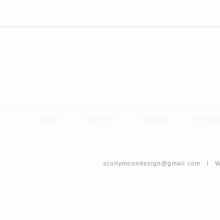
SC
START
|
ABOUT US
|
KONTAKT
|
VERSA
scullymoondesign@gmail.com
I Wh