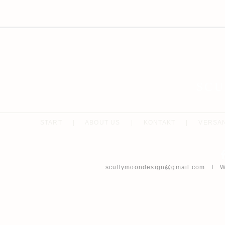
SC
START
|
ABOUT US
|
KONTAKT
|
VERSA
scullymoondesign@gmail.com
I Wh