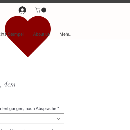
...
hts Stempel
About us
Mehr...
), 4cm
anfertigungen, nach Absprache
*