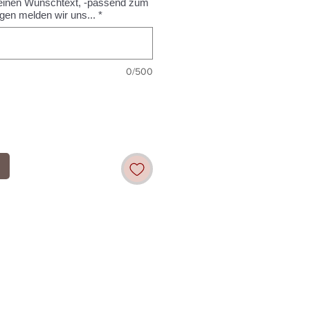
r Deinen Wunschtext, -passend zum
gen melden wir uns...
*
0/500