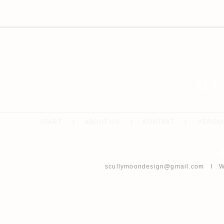
SC
START
|
ABOUT US
|
KONTAKT
|
VERSA
scullymoondesign@gmail.com
I Wh