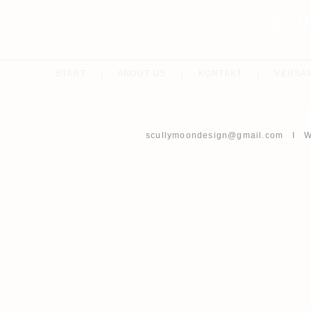
SC
START
|
ABOUT US
|
KONTAKT
|
VERSA
scullymoondesign@gmail.com
I Wh