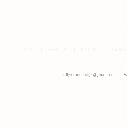
SC
START
|
ABOUT US
|
KONTAKT
|
VERSA
scullymoondesign@gmail.com
I Wh